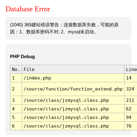
Database Error
(1040) 365建站错误警告：连接数据库失败，可能的原
因：1、数据库密码不对; 2、mysql未启动。
PHP Debug
No.
File
Line
1
/index.php
14
2
/source/function/function_extend.php
324
3
/source/class/jzmysql.class.php
211
4
/source/class/jzmysql.class.php
62
5
/source/class/jzmysql.class.php
94
6
/source/class/jzmysql.class.php
76