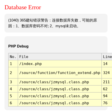
Database Error
(1040) 365建站错误警告：连接数据库失败，可能的原
因：1、数据库密码不对; 2、mysql未启动。
PHP Debug
No.
File
Line
1
/index.php
14
2
/source/function/function_extend.php
324
3
/source/class/jzmysql.class.php
211
4
/source/class/jzmysql.class.php
62
5
/source/class/jzmysql.class.php
94
6
/source/class/jzmysql.class.php
76