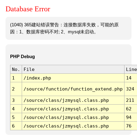
Database Error
(1040) 365建站错误警告：连接数据库失败，可能的原
因：1、数据库密码不对; 2、mysql未启动。
PHP Debug
No.
File
Line
1
/index.php
14
2
/source/function/function_extend.php
324
3
/source/class/jzmysql.class.php
211
4
/source/class/jzmysql.class.php
62
5
/source/class/jzmysql.class.php
94
6
/source/class/jzmysql.class.php
76