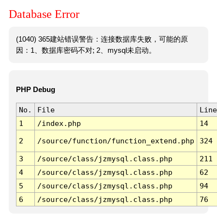
Database Error
(1040) 365建站错误警告：连接数据库失败，可能的原
因：1、数据库密码不对; 2、mysql未启动。
PHP Debug
No.
File
Line
1
/index.php
14
2
/source/function/function_extend.php
324
3
/source/class/jzmysql.class.php
211
4
/source/class/jzmysql.class.php
62
5
/source/class/jzmysql.class.php
94
6
/source/class/jzmysql.class.php
76