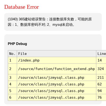
Database Error
(1040) 365建站错误警告：连接数据库失败，可能的原
因：1、数据库密码不对; 2、mysql未启动。
PHP Debug
No.
File
Line
1
/index.php
14
2
/source/function/function_extend.php
324
3
/source/class/jzmysql.class.php
211
4
/source/class/jzmysql.class.php
62
5
/source/class/jzmysql.class.php
94
6
/source/class/jzmysql.class.php
76