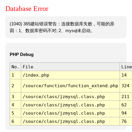
Database Error
(1040) 365建站错误警告：连接数据库失败，可能的原
因：1、数据库密码不对; 2、mysql未启动。
PHP Debug
No.
File
Line
1
/index.php
14
2
/source/function/function_extend.php
324
3
/source/class/jzmysql.class.php
211
4
/source/class/jzmysql.class.php
62
5
/source/class/jzmysql.class.php
94
6
/source/class/jzmysql.class.php
76