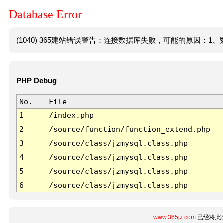
Database Error
(1040) 365建站错误警告：连接数据库失败，可能的原因：1、数
PHP Debug
No.
File
1
/index.php
2
/source/function/function_extend.php
3
/source/class/jzmysql.class.php
4
/source/class/jzmysql.class.php
5
/source/class/jzmysql.class.php
6
/source/class/jzmysql.class.php
www.365jz.com
已经将此