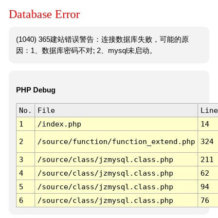
Database Error
(1040) 365建站错误警告：连接数据库失败，可能的原
因：1、数据库密码不对; 2、mysql未启动。
PHP Debug
No.
File
Line
1
/index.php
14
2
/source/function/function_extend.php
324
3
/source/class/jzmysql.class.php
211
4
/source/class/jzmysql.class.php
62
5
/source/class/jzmysql.class.php
94
6
/source/class/jzmysql.class.php
76