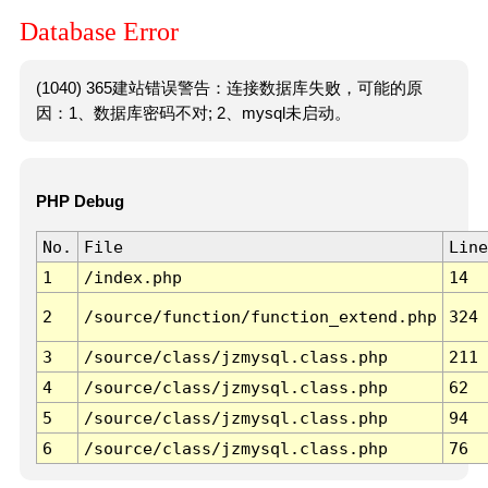
Database Error
(1040) 365建站错误警告：连接数据库失败，可能的原
因：1、数据库密码不对; 2、mysql未启动。
PHP Debug
No.
File
Line
1
/index.php
14
2
/source/function/function_extend.php
324
3
/source/class/jzmysql.class.php
211
4
/source/class/jzmysql.class.php
62
5
/source/class/jzmysql.class.php
94
6
/source/class/jzmysql.class.php
76